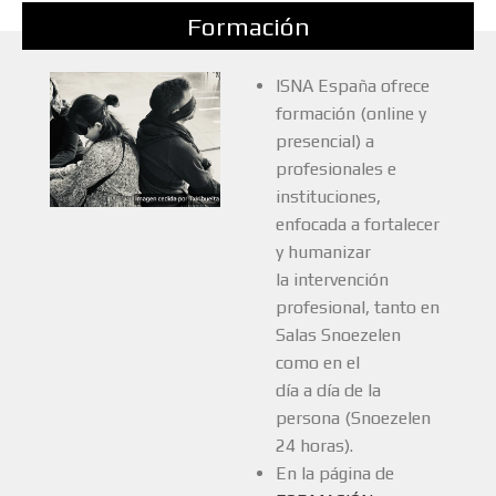
Formación
ISNA España ofrece
formación (online y
presencial) a
profesionales e
instituciones,
enfocada a fortalecer
y humanizar
la intervención
profesional, tanto en
Salas Snoezelen
como en el
día a día de la
persona (Snoezelen
24 horas).
En la página de